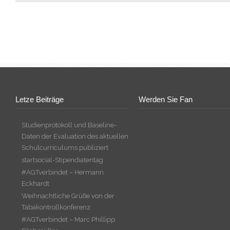
Letze Beiträge
Werden Sie Fan
Studienprotokoll und Baseline-
Daten der Evaluation des aktuellen
Schulcurriculums publiziert
startsocial-Stipendiatentag
#AGTverbindet – Hermann
Eckhardt
Weihnachtliche Grüße von der
Tabakontrollkonferenz
#AGTverbindet – Marc Phillipp