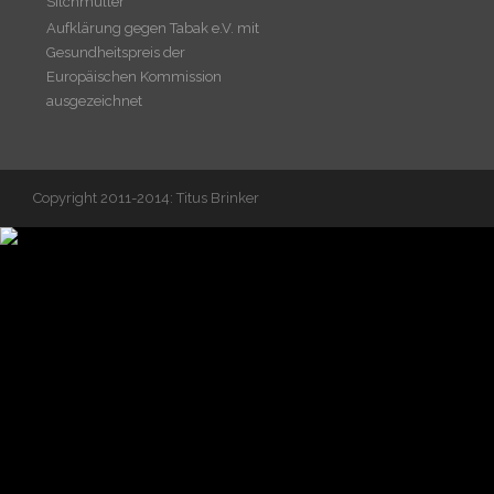
Silchmüller
Aufklärung gegen Tabak e.V. mit
Gesundheitspreis der
Europäischen Kommission
ausgezeichnet
Copyright 2011-2014: Titus Brinker