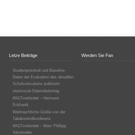
Letze Beiträge
Werden Sie Fan
Studienprotokoll und Baseline-
Daten der Evaluation des aktuellen
Schulcurriculums publiziert
startsocial-Stipendiatentag
#AGTverbindet – Hermann
Eckhardt
Weihnachtliche Grüße von der
Tabakontrollkonferenz
#AGTverbindet – Marc Phillipp
Silchmüller