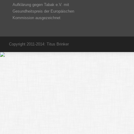
Aufklärung gegen Tabak e.V. mit
Gesundheitspreis der Europäischen
Kommission ausgezeichnet
Copyright 2011-2014: Titus Brinker