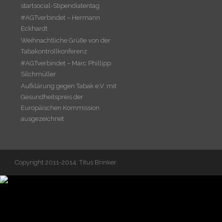
startsocial-Stipendiatentag
#AGTverbindet – Hermann
Eckhardt
Weihnachtliche Grüße von der
Tabakontrollkonferenz
#AGTverbindet – Marc Phillipp
Silchmüller
Aufklärung gegen Tabak e.V. mit
Gesundheitspreis der
Europäischen Kommission
ausgezeichnet
Copyright 2011-2014: Titus Brinker