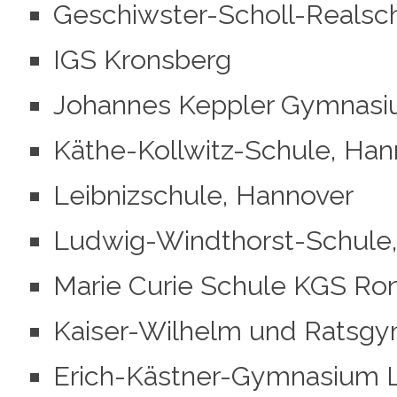
Geschiwster-Scholl-Realsc
IGS Kronsberg
Johannes Keppler Gymnasi
Käthe-Kollwitz-Schule, Han
Leibnizschule, Hannover
Ludwig-Windthorst-Schule
Marie Curie Schule KGS Ro
Kaiser-Wilhelm und Ratsg
Erich-Kästner-Gymnasium 