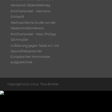
startsocial-Stipendiatentag
#AGTverbindet – Hermann
Eckhardt
Weihnachtliche Grüße von der
Tabakontrollkonferenz
#AGTverbindet – Marc Phillipp
Silchmüller
Aufklärung gegen Tabak e.V. mit
Gesundheitspreis der
Europäischen Kommission
ausgezeichnet
Copyright 2011-2014: Titus Brinker