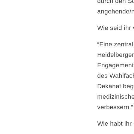
durch den Sch
angehende/n
Wie seid ih
“Eine zentra
Heidelberger
Engagement 
des Wahlfach
Dekanat begle
medizinisch
verbessern.”
Wie habt ihr