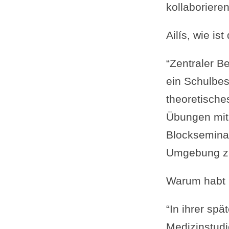
kollaborieren
Ailís, wie i
“Zentraler B
ein Schulbes
theoretisch
Übungen mit 
Blockseminar
Umgebung zur
Warum habt i
“In ihrer spä
Medizinstudi