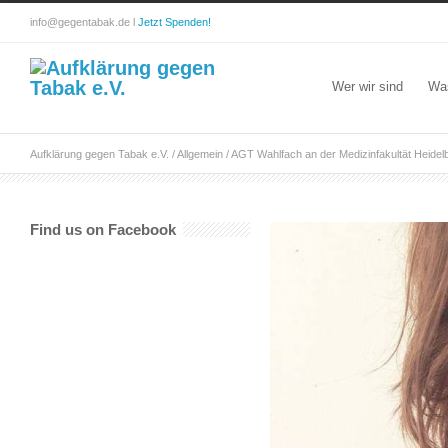
info@gegentabak.de l
Jetzt Spenden!
Wer wir sind
Wa
Aufklärung gegen Tabak e.V.
/
Allgemein
/
AGT Wahlfach an der Medizinfakultät Heidel
Find us on Facebook