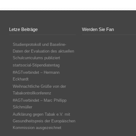
Letze Beiträge
Werden Sie Fan
Studienprotokoll und Baseline-
Daten der Evaluation des aktuellen
Schulcurriculums publiziert
startsocial-Stipendiatentag
#AGTverbindet – Hermann
Eckhardt
Weihnachtliche Grüße von der
Tabakontrollkonferenz
#AGTverbindet – Marc Phillipp
Silchmüller
Aufklärung gegen Tabak e.V. mit
Gesundheitspreis der Europäischen
Kommission ausgezeichnet