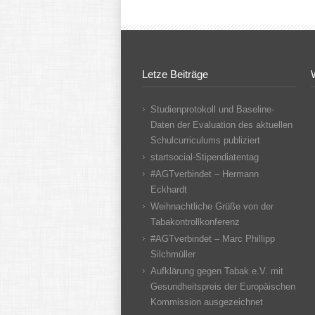
Letze Beiträge
Studienprotokoll und Baseline-
Daten der Evaluation des aktuellen
Schulcurriculums publiziert
startsocial-Stipendiatentag
#AGTverbindet – Hermann
Eckhardt
Weihnachtliche Grüße von der
Tabakontrollkonferenz
#AGTverbindet – Marc Phillipp
Silchmüller
Aufklärung gegen Tabak e.V. mit
Gesundheitspreis der Europäischen
Kommission ausgezeichnet