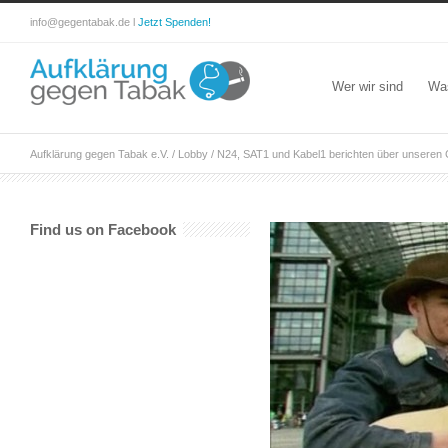
info@gegentabak.de l
Jetzt Spenden!
Wer wir sind
Wa
Aufklärung gegen Tabak e.V.
/
Lobby
/
N24, SAT1 und Kabel1 berichten über unseren 
Find us on Facebook