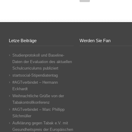
Letze Beiträge
Werden Sie Fan
Studienprotokoll und Baseline-
Daten der Evaluation des aktuellen
Schulcurriculums publiziert
startsocial-Stipendiatentag
#AGTverbindet – Hermann
Eckhardt
Weihnachtliche Grüße von der
Tabakontrollkonferenz
#AGTverbindet – Marc Phillipp
Silchmüller
Aufklärung gegen Tabak e.V. mit
Gesundheitspreis der Europäischen