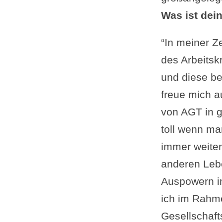
Was ist dei
“In meiner Ze
des Arbeitsk
und diese be
freue mich a
von AGT in g
toll wenn ma
immer weiter
anderen Leb
Auspowern im
ich im Rahme
Gesellschaf