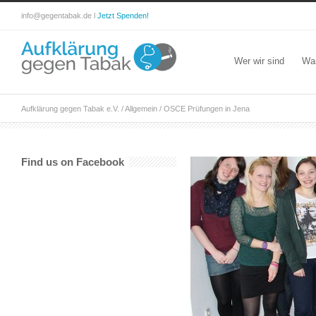
info@gegentabak.de l
Jetzt Spenden!
Wer wir sind
Wa
Aufklärung gegen Tabak e.V.
/
Allgemein
/
OSCE Prüfungen in Jena
Find us on Facebook