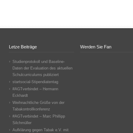
Letze Beiträge
Werden Sie Fan
Studienprotokoll und Baseline-
Daten der Evaluation des aktuellen
Schulcurriculums publiziert
startsocial-Stipendiatentag
#AGTverbindet – Hermann
Eckhardt
Weihnachtliche Grüße von der
Tabakontrollkonferenz
#AGTverbindet – Marc Phillipp
Silchmüller
Aufklärung gegen Tabak e.V. mit