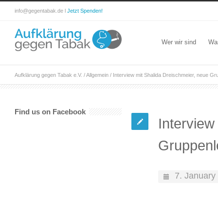
info@gegentabak.de l
Jetzt Spenden!
Wer wir sind
Wa
Aufklärung gegen Tabak e.V.
/
Allgemein
/
Interview mit Shalida Dreischmeier, neue Gru
Find us on Facebook
Interview
Gruppenle
7. January