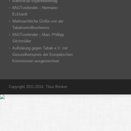
startsocial-Stipendiatentag
#AGTverbindet – Hermann
Eckhardt
Weihnachtliche Grüße von der
Tabakontrollkonferenz
#AGTverbindet – Marc Phillipp
Silchmüller
Aufklärung gegen Tabak e.V. mit
Gesundheitspreis der Europäischen
Kommission ausgezeichnet
Copyright 2011-2014: Titus Brinker