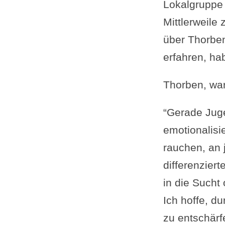
Lokalgruppe 
Mittlerweile
über Thorben
erfahren, hab
Thorben, wa
“Gerade Juge
emotionalisi
rauchen, an 
differenzier
in die Sucht
Ich hoffe, d
zu entschärf