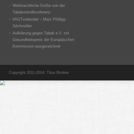
Weihnachtliche Grüße von der
Tabakontrollkonferenz
#AGTverbindet – Marc Phillipp
Silchmüller
Aufklärung gegen Tabak e.V. mit
Gesundheitspreis der Europäischen
Kommission ausgezeichnet
Copyright 2011-2014: Titus Brinker