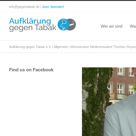
info@gegentabak.de l
Jetzt Spenden!
Wer wir sind
Wa
Aufklärung gegen Tabak e.V.
/
Allgemein
/
Münsteraner Medizinstudent Thorben Royec
Find us on Facebook