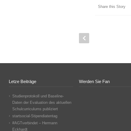
Share this Story
Letze Beiträge
Werden Sie Fan
Studienprotokoll und Baseline-
Daten der Evaluation des aktuellen
Schulcurriculums publiziert
startsocial-Stipendiatentag
#AGTverbindet – Hermann
Eckhardt