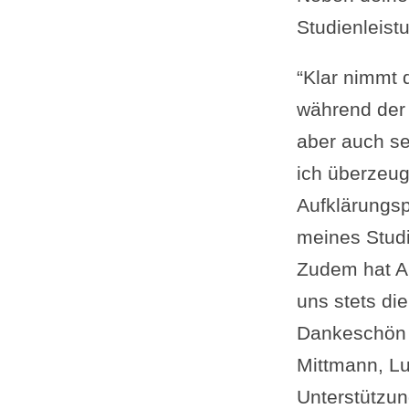
Studienleist
“Klar nimmt 
während der 
aber auch seh
ich überzeu
Aufklärungsp
meines Stud
Zudem hat AG
uns stets di
Dankeschön a
Mittmann, L
Unterstützun