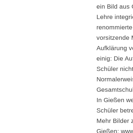
ein Bild aus
Lehre integr
renommierte 
vorsitzende 
Aufklärung v
einig: Die A
Schüler nich
Normalerweis
Gesamtschul
In Gießen we
Schüler betr
Mehr Bilder
Gießen: www