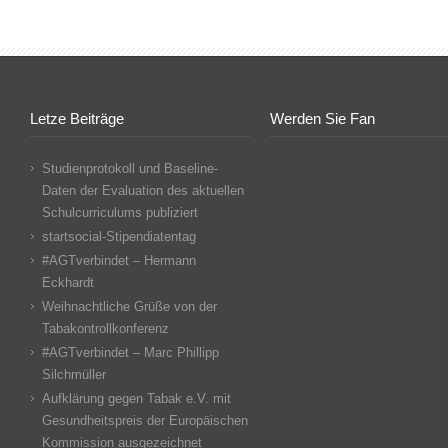
Letze Beiträge
Werden Sie Fan
Studienprotokoll und Baseline-
Daten der Evaluation des aktuellen
Schulcurriculums publiziert
startsocial-Stipendiatentag
#AGTverbindet – Hermann
Eckhardt
Weihnachtliche Grüße von der
Tabakontrollkonferenz
#AGTverbindet – Marc Phillipp
Silchmüller
Aufklärung gegen Tabak e.V. mit
Gesundheitspreis der Europäischen
Kommission ausgezeichnet