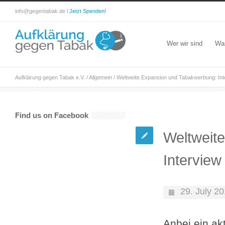
info@gegentabak.de l
Jetzt Spenden!
Wer wir sind
Wa
Aufklärung gegen Tabak e.V.
/
Allgemein
/
Weltweite Expansion und Tabakwerbung: Inte
Find us on Facebook
Weltweit
Interview
29. July 2
Anbei ein ak